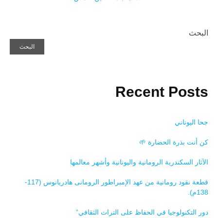
البحث
البحث
Recent Posts
جحا اليوناني
كن أنت بذرة الحضارة 🌱
الآثار السكندرية الرومانية واليونانية وأشهر معالمها
قطعة نقود رومانية من عهد الإمبراطور الرومانى هادريانوس (117-
138م).
دور التكنولوجيا في الحفاظ على التراث الثقافي”