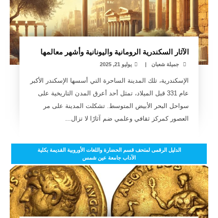
الآثار السكندرية الرومانية واليونانية وأشهر معالمها
جميلة شعبان
|
يوليو 21, 2025
الإسكندرية، تلك المدينة الساحرة التي أسسها الإسكندر الأكبر
عام 331 قبل الميلاد، تمثل أحد أعرق المدن التاريخية على
سواحل البحر الأبيض المتوسط. تشكلت المدينة على مر
العصور كمركز ثقافي وعلمي ضم آثارًا لا تزال...
الدليل الرقمى لمتحف قسم الحضارة واللغات الأوروبية القديمة بكلية
الآداب جامعة عين شمس