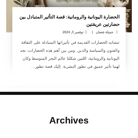
الحضارة اليونانية والرومانية: قصة التأثير المتبادل بين
حضارتين عريقتين
جميلة شعبان
|
نوفمبر 3, 2024
تتشابه الحضارات القديمة في تأثيراتها المتبادلة على الثقافة
والفنون والسياسة والدين. ومن بين أهم هذه الحضارات، نجد
اليونانية والرومانية، اللتين شكلتا عالم البحر المتوسط وكان
لهما تأثير عميق في تطور البشرية. إليك قصة تطور...
Archives