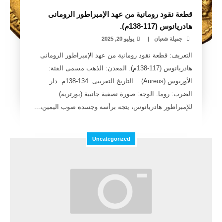
قطعة نقود رومانية من عهد الإمبراطور الرومانى
هادريانوس (117-138م).
جميلة شعبان
|
يوليو 20, 2025
التعريف: قطعة نقود رومانية من عهد الإمبراطور الرومانى
هادريانوس (117-138م). المعدن: الذهب مسمى الفئة:
الأوريوس (Aureus) التاريخ التقريبى: 134-138م. دار
الضرب: روما. الوجه: صورة نصفية جانبية (بورتريه)
للإمبراطور هادريانوس، يتجه برأسه وجسده صوب اليمين،...
Uncategorized