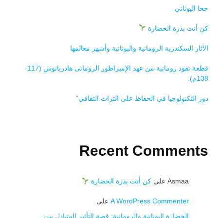
جحا اليوناني
كن أنت بذرة الحضارة
الآثار السكندرية الرومانية واليونانية وأشهر معالمها
قطعة نقود رومانية من عهد الإمبراطور الرومانى هادريانوس (117-
138م).
دور التكنولوجيا في الحفاظ على التراث الثقافي”
Recent Comments
Asmaa
على
كن أنت بذرة الحضارة
A WordPress Commenter
على
الحضارة اليونانية والرومانية: قصة التأثير المتبادل بين